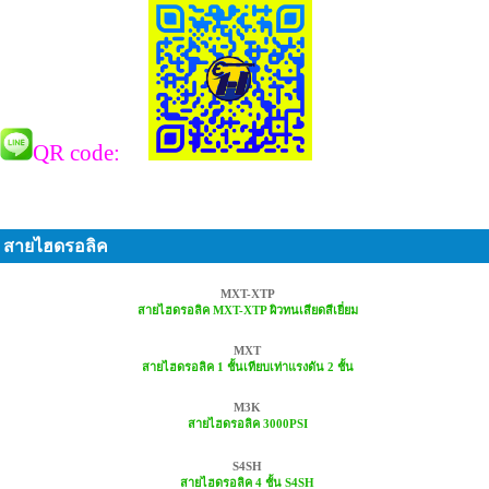
QR co
de:
สายไฮดรอลิค
MXT-XTP
สายไฮดรอลิค MXT-XTP ผิวทนเสียดสีเยี่ยม
MXT
สายไฮดรอลิค 1 ชั้นเทียบเท่าแรงดัน 2 ชั้น
M3K
สายไฮดรอลิค 3000PSI
S4SH
สายไฮดรอลิค 4 ชั้น S4SH