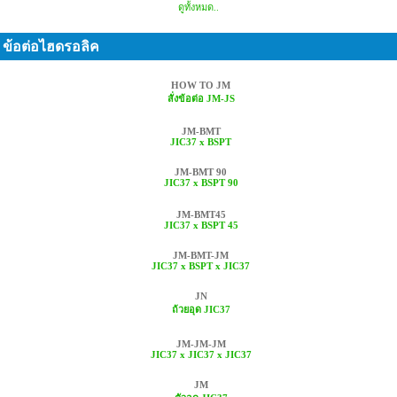
ดูทั้งหมด..
ข้อต่อไฮดรอลิค
HOW TO JM
สั่งข้อต่อ JM-JS
JM-BMT
JIC37 x BSPT
JM-BMT 90
JIC37 x BSPT 90
JM-BMT45
JIC37 x BSPT 45
JM-BMT-JM
JIC37 x BSPT x JIC37
JN
ถ้วยอุด JIC37
JM-JM-JM
JIC37 x JIC37 x JIC37
JM