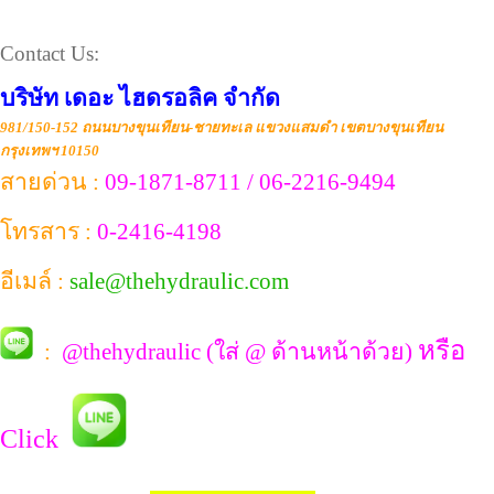
Contact Us:
บริษัท เดอะ ไฮดรอลิค จำกัด
981/150-152 ถนนบางขุนเทียน-ชายทะเล แขวงแสมดำ เขตบางขุนเทียน
กรุงเทพฯ 10150
สายด่วน :
09-1871-8711 / 06-2216-9494
โทรสาร :
0-2416-4198
อีเมล์ :
sale@thehydraulic.com
หรือ 
:
@thehydraulic (ใส่ @ ด้านหน้า
ด้วย)
Click