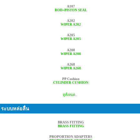
A107
ROD+PISTON SEAL
A202
WIPER A202
A205
WIPER A205
A208
WIPER A208
A268
WIPER A268
PP Cushion
CYLINDER CUSHION
ดูทั้งหมด..
ระบบหล่อลื่น
BRASS FITTING
BRASS FITTING
PROPORTION ADAPTERS