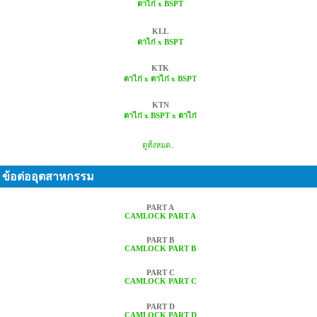
ตาไก่ x BSPT
KLL
ตาไก่ x BSPT
KTK
ตาไก่ x ตาไก่ x BSPT
KTN
ตาไก่ x BSPT x ตาไก่
ดูทั้งหมด..
ข้อต่ออุตสาหกรรม
PART A
CAMLOCK PART A
PART B
CAMLOCK PART B
PART C
CAMLOCK PART C
PART D
CAMLOCK PART D