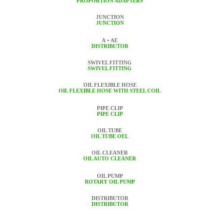
PROPORTION ADAPTERS
JUNCTION
JUNCTION
A + AE
DISTRIBUTOR
SWIVEL FITTING
SWIVEL FITTING
OIL FLEXIBLE HOSE
OIL FLEXIBLE HOSE WITH STEEL COIL
PIPE CLIP
PIPE CLIP
OIL TUBE
OIL TUBE OEL
OIL CLEANER
OIL AUTO CLEANER
OIL PUMP
ROTARY OIL PUMP
DISTRIBUTOR
DISTRIBUTOR