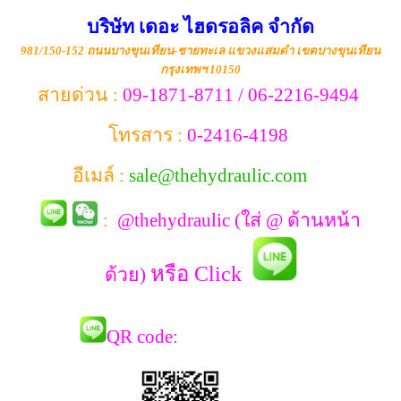
บริษัท เดอะ ไฮดรอลิค จำกัด
981/150-152 ถนนบางขุนเทียน-ชายทะเล แขวงแสมดำ เขตบางขุนเทียน
กรุงเทพฯ 10150
สายด่วน :
09-1871-8711 / 06-2216-9494
โทรสาร :
0-2416-4198
อีเมล์ :
sale@thehydraulic.com
:
@thehydraulic (ใส่ @ ด้านหน้า
หรือ Click
ด้วย)
QR co
de: