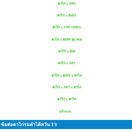
ตาไก่ x NPT
ตาไก่ x BSPT
ตาไก่ x UNF (SMO)
ตาไก่ x BSPP รุ่น WD
ตาไก่ x BSP
ตาไก่ x NPT
ตาไก่ x BSPT x ตาไก่
ตาไก่ x NPT x ตาไก่
ตาไก่ x ตาไก่
ดูทั้งหมด..
ข้อต่อตาไก่รมดำไต้หวัน TY