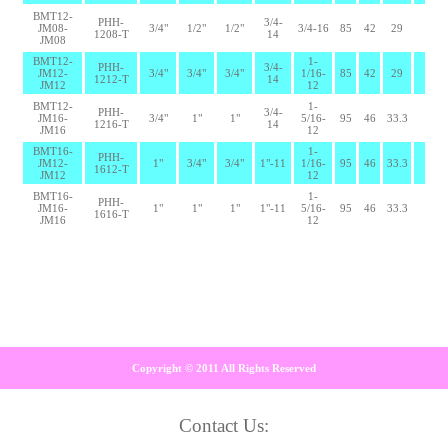
BMT12-
PHH-
3/4-
JM08-
3/4"
1/2"
1/2"
3/4-16
85
42
29
1208-T
14
JM08
BMT12-
1-
PHH-
3/4-
JM12-
3/4"
3/4"
3/4"
1/16-
85
42
29
1212-T
14
JM12
12
BMT12-
1-
PHH-
3/4-
JM16-
3/4"
1"
1"
5/16-
95
46
33.3
1216-T
14
JM16
12
BMT16-
1-
PHH-
JM12-
1"
3/4"
3/4"
1"-11
1/16-
95
46
33.3
1612-T
JM12
12
BMT16-
1-
PHH-
JM16-
1"
1"
1"
1"-11
5/16-
95
46
33.3
1616-T
JM16
12
Copyright © 2011 All Rights Reserved
Contact Us: