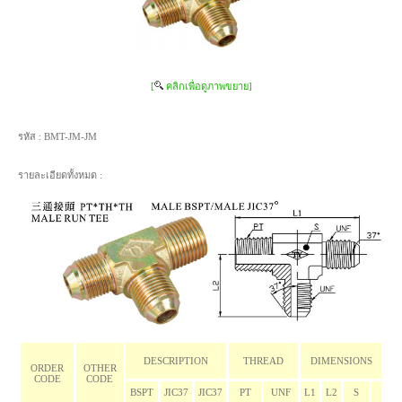
[
คลิกเพื่อดูภาพขยาย]
รหัส :
BMT-JM-JM
รายละเอียดทั้งหมด :
DESCRIPTION
THREAD
DIMENSIONS
ORDER
OTHER
CODE
CODE
BSPT
JIC37
JIC37
PT
UNF
L1
L2
S