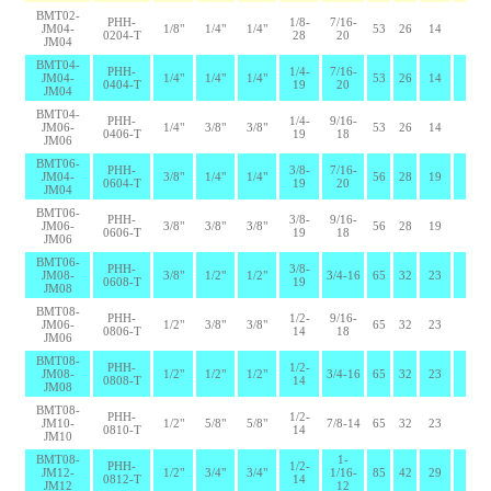
BMT02-
PHH-
1/8-
7/16-
JM04-
1/8"
1/4"
1/4"
53
26
14
0204-T
28
20
JM04
BMT04-
PHH-
1/4-
7/16-
JM04-
1/4"
1/4"
1/4"
53
26
14
0404-T
19
20
JM04
BMT04-
PHH-
1/4-
9/16-
JM06-
1/4"
3/8"
3/8"
53
26
14
0406-T
19
18
JM06
BMT06-
PHH-
3/8-
7/16-
JM04-
3/8"
1/4"
1/4"
56
28
19
0604-T
19
20
JM04
BMT06-
PHH-
3/8-
9/16-
JM06-
3/8"
3/8"
3/8"
56
28
19
0606-T
19
18
JM06
BMT06-
PHH-
3/8-
JM08-
3/8"
1/2"
1/2"
3/4-16
65
32
23
0608-T
19
JM08
BMT08-
PHH-
1/2-
9/16-
JM06-
1/2"
3/8"
3/8"
65
32
23
0806-T
14
18
JM06
BMT08-
PHH-
1/2-
JM08-
1/2"
1/2"
1/2"
3/4-16
65
32
23
0808-T
14
JM08
BMT08-
PHH-
1/2-
JM10-
1/2"
5/8"
5/8"
7/8-14
65
32
23
0810-T
14
JM10
BMT08-
1-
PHH-
1/2-
JM12-
1/2"
3/4"
3/4"
1/16-
85
42
29
0812-T
14
JM12
12