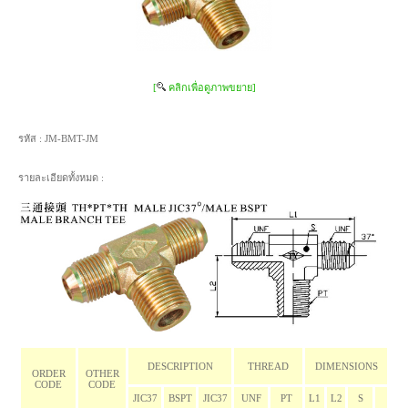
[
คลิกเพื่อดูภาพขยาย]
รหัส :
JM-BMT-JM
รายละเอียดทั้งหมด :
DESCRIPTION
THREAD
DIMENSIONS
ORDER
OTHER
CODE
CODE
JIC37
BSPT
JIC37
UNF
PT
L1
L2
S