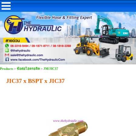
Products
>
ข้อต่อไฮดรอลิค
>
JM/JIC37
JIC37 x BSPT x JIC37