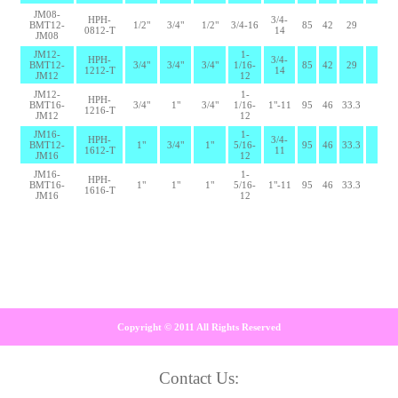
JM08-
HPH-
3/4-
BMT12-
1/2"
3/4"
1/2"
3/4-16
85
42
29
0812-T
14
JM08
JM12-
1-
HPH-
3/4-
BMT12-
3/4"
3/4"
3/4"
1/16-
85
42
29
1212-T
14
JM12
12
JM12-
1-
HPH-
BMT16-
3/4"
1"
3/4"
1/16-
1"-11
95
46
33.3
1216-T
JM12
12
JM16-
1-
HPH-
3/4-
BMT12-
1"
3/4"
1"
5/16-
95
46
33.3
1612-T
11
JM16
12
JM16-
1-
HPH-
BMT16-
1"
1"
1"
5/16-
1"-11
95
46
33.3
1616-T
JM16
12
Copyright © 2011 All Rights Reserved
Contact Us: