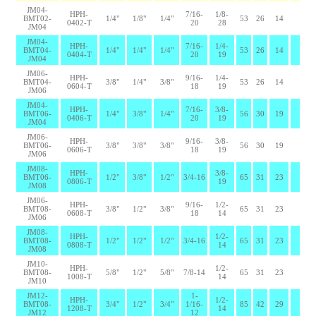
JM04-
HPH-
7/16-
1/8-
BMT02-
1/4"
1/8"
1/4"
53
26
14
0402-T
20
28
JM04
JM04-
HPH-
7/16-
1/4-
BMT04-
1/4"
1/4"
1/4"
53
26
14
0404-T
20
19
JM04
JM06-
HPH-
9/16-
1/4-
BMT04-
3/8"
1/4"
3/8"
53
26
14
0604-T
18
19
JM06
JM04-
HPH-
7/16-
3/8-
BMT06-
1/4"
3/8"
1/4"
56
30
19
0406-T
20
19
JM04
JM06-
HPH-
9/16-
3/8-
BMT06-
3/8"
3/8"
3/8"
56
30
19
0606-T
18
19
JM06
JM08-
HPH-
3/8-
BMT06-
1/2"
3/8"
1/2"
3/4-16
65
31
23
0806-T
19
JM08
JM06-
HPH-
9/16-
1/2-
BMT08-
3/8"
1/2"
3/8"
65
31
23
0608-T
18
14
JM06
JM08-
HPH-
1/2-
BMT08-
1/2"
1/2"
1/2"
3/4-16
65
31
23
0808-T
14
JM08
JM10-
HPH-
1/2-
BMT08-
5/8"
1/2"
5/8"
7/8-14
65
31
23
1008-T
14
JM10
JM12-
1-
HPH-
1/2-
BMT08-
3/4"
1/2"
3/4"
1/16-
85
42
29
1208-T
14
JM12
12