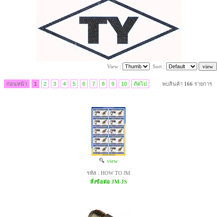
View :
Sort :
ก่อนหน้า
1
2
3
4
5
6
7
8
9
10
ถัดไป
พบสินค้า
166
รายการ
view
รหัส : HOW TO JM
สั่งข้อต่อ JM-JS