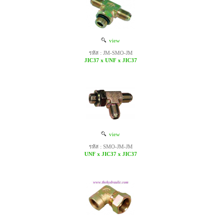
view
รหัส : JM-SMO-JM
JIC37 x UNF x JIC37
view
รหัส : SMO-JM-JM
UNF x JIC37 x JIC37