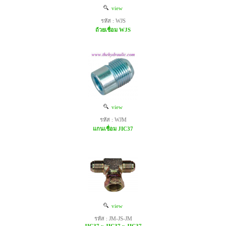
view
รหัส : WJS
ถ้วยเชื่อม WJS
view
รหัส : WJM
แกนเชื่อม JIC37
view
รหัส : JM-JS-JM