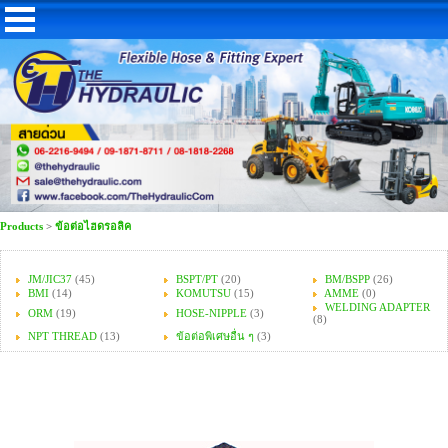
Products
>
ข้อต่อไฮดรอลิค
JM/JIC37
(45)
BSPT/PT
(20)
BM/BSPP
(26)
BMI
(14)
KOMUTSU
(15)
AMME
(0)
WELDING ADAPTER
ORM
(19)
HOSE-NIPPLE
(3)
(8)
NPT THREAD
(13)
ข้อต่อพิเศษอื่น ๆ
(3)