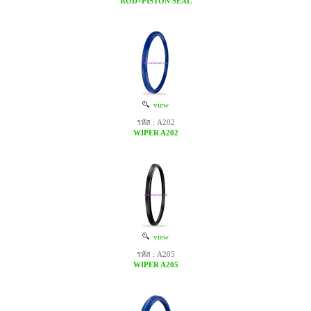
ROD+PISTON SEAL
view
รหัส : A202
WIPER A202
view
รหัส : A205
WIPER A205