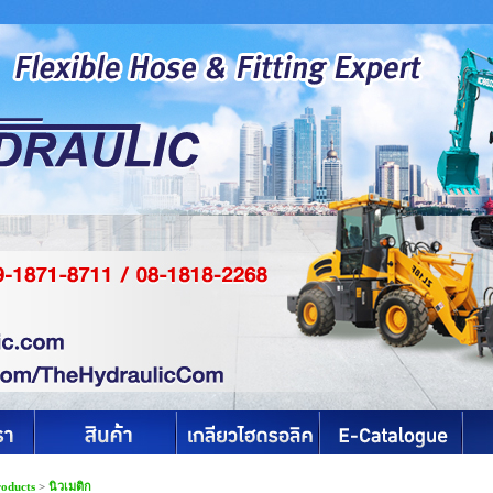
roducts
>
นิวเมติก