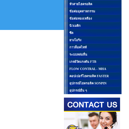
หัวสายไฮดรอลิค
ข้อต่ออุตสาหกรรม
ข้อต่อทองเหลือง
นิวเมติก
ซีล
ยางโอริง
กาวล็อคไทท์
ระบบหล่อลื่น
เกจย์วัดแรงดัน FTB
FLOW CONTRAL - MHA
คอปเปอร์ไฮดรอลิค FASTER
อุปกรณ์ไฮดรอลิค SONPIN
อุปกรณ์อื่น ๆ