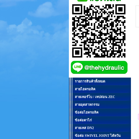
รายการสินค้าทั้งหมด
สายไฮดรอลิค
สายเทอร์โบ / เทปล่อน ZEC
สายอุตสาหกรรม
ข้อต่อไฮดรอลิค
ข้อต่อตาไก่
สายเทส DN2
ข้อต่อ SWIVEL JOINT ไต้หวัน