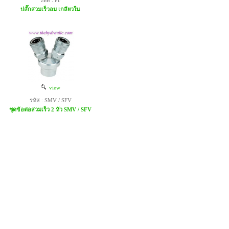
รหัส : PF
ปลั๊กสวมเร็วลม เกลียวใน
view
รหัส : SMV / SFV
ชุดข้อต่อสวมเร็ว 2 หัว SMV / SFV