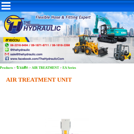
Products
>
นิวเมติก
>
AIR TREATMENT
>
EA Series
AIR TREATMENT UNIT