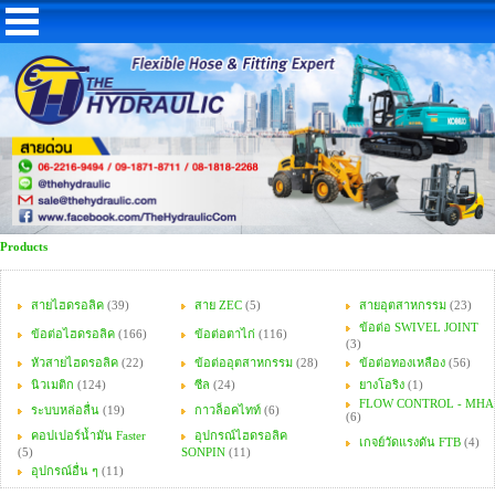
Products
สายไฮดรอลิค
(39)
สาย ZEC
(5)
สายอุตสาหกรรม
(23)
ข้อต่อ SWIVEL JOINT
ข้อต่อไฮดรอลิค
(166)
ข้อต่อตาไก่
(116)
(3)
หัวสายไฮดรอลิค
(22)
ข้อต่ออุตสาหกรรม
(28)
ข้อต่อทองเหลือง
(56)
นิวเมติก
(124)
ซีล
(24)
ยางโอริง
(1)
FLOW CONTROL - MHA
ระบบหล่อลื่น
(19)
กาวล็อคไทท์
(6)
(6)
คอปเปอร์น้ำมัน Faster
อุปกรณ์ไฮดรอลิค
เกจย์วัดแรงดัน FTB
(4)
(5)
SONPIN
(11)
อุปกรณ์อื่น ๆ
(11)