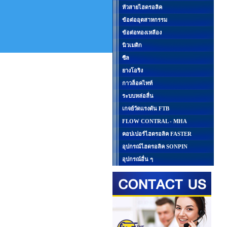
หัวสายไฮดรอลิค
ข้อต่ออุตสาหกรรม
ข้อต่อทองเหลือง
นิวเมติก
ซีล
ยางโอริง
กาวล็อคไทท์
ระบบหล่อลื่น
เกจย์วัดแรงดัน FTB
FLOW CONTRAL - MHA
คอปเปอร์ไฮดรอลิค FASTER
อุปกรณ์ไฮดรอลิค SONPIN
อุปกรณ์อื่น ๆ