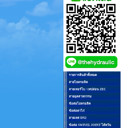
รายการสินค้าทั้งหมด
สายไฮดรอลิค
สายเทอร์โบ / เทปล่อน ZEC
สายอุตสาหกรรม
ข้อต่อไฮดรอลิค
ข้อต่อตาไก่
สายเทส DN2
ข้อต่อ SWIVEL JOINT ไต้หวัน