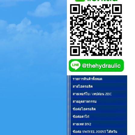
รายการสินค้าทั้งหมด
สายไฮดรอลิค
สายเทอร์โบ / เทปล่อน ZEC
สายอุตสาหกรรม
ข้อต่อไฮดรอลิค
ข้อต่อตาไก่
สายเทส DN2
ข้อต่อ SWIVEL JOINT ไต้หวัน