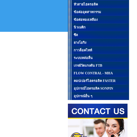
หัวสายไฮดรอลิค
ข้อต่ออุตสาหกรรม
ข้อต่อทองเหลือง
นิวเมติก
ซีล
ยางโอริง
กาวล็อคไทท์
ระบบหล่อลื่น
เกจย์วัดแรงดัน FTB
FLOW CONTRAL - MHA
คอปเปอร์ไฮดรอลิค FASTER
อุปกรณ์ไฮดรอลิค SONPIN
อุปกรณ์อื่น ๆ