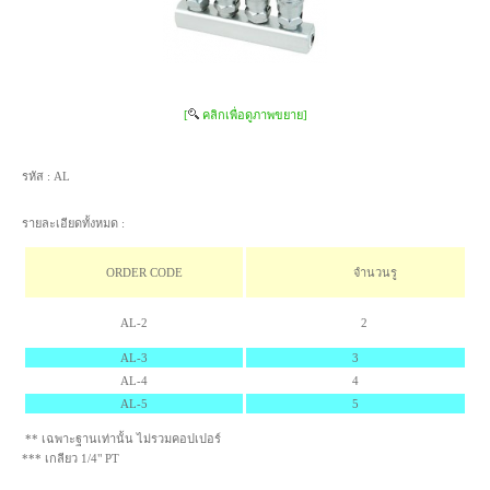
[
คลิกเพื่อดูภาพขยาย]
รหัส :
AL
รายละเอียดทั้งหมด :
ORDER CODE
จำนวนรู
AL-2
2
AL-3
3
AL-4
4
AL-5
5
** เฉพาะฐานเท่านั้น ไม่รวมคอปเปอร์
*** เกลียว 1/4" PT