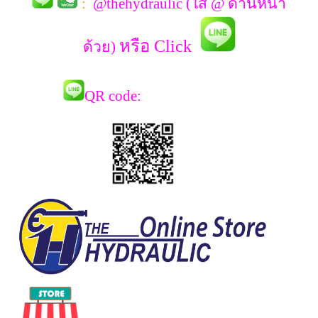
:
@thehydraulic (ใส่ @ ด้านหน้า
หรือ Click
ด้วย)
QR co
de: