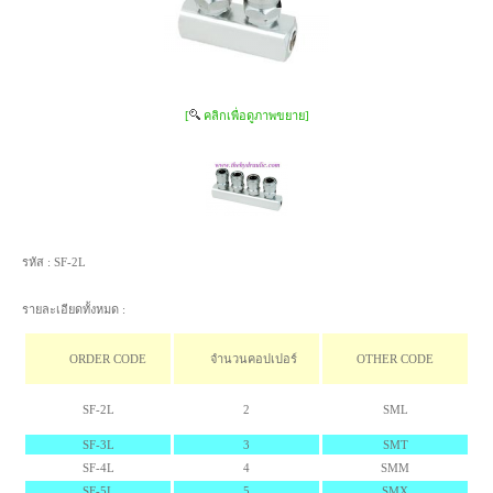
[
คลิกเพื่อดูภาพขยาย]
รหัส :
SF-2L
รายละเอียดทั้งหมด :
ORDER CODE
จำนวนคอปเปอร์
OTHER CODE
SF-2L
2
SML
SF-3L
3
SMT
SF-4L
4
SMM
SF-5L
5
SMX