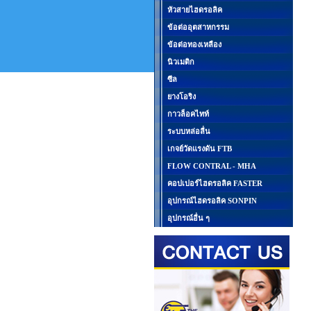
หัวสายไฮดรอลิค
ข้อต่ออุตสาหกรรม
ข้อต่อทองเหลือง
นิวเมติก
ซีล
ยางโอริง
กาวล็อคไทท์
ระบบหล่อลื่น
เกจย์วัดแรงดัน FTB
FLOW CONTRAL - MHA
คอปเปอร์ไฮดรอลิค FASTER
อุปกรณ์ไฮดรอลิค SONPIN
อุปกรณ์อื่น ๆ