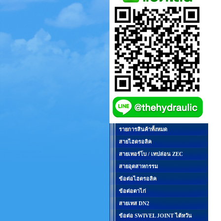
รายการสินค้าทั้งหมด
สายไฮดรอลิค
สายเทอร์โบ / เทปล่อน ZEC
สายอุตสาหกรรม
ข้อต่อไฮดรอลิค
ข้อต่อตาไก่
สายเทส DN2
ข้อต่อ SWIVEL JOINT ไต้หวัน