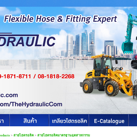
roducts
>
สายไฮดรอลิค
>
สายไฮดรอลิคมาตรฐานอุตสาหกรรม