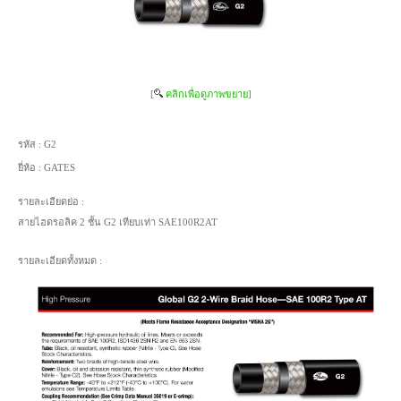
[
คลิกเพื่อดูภาพขยาย]
รหัส :
G2
ยี่ห้อ :
GATES
รายละเอียดย่อ :
สายไฮดรอลิค 2 ชั้น G2 เทียบเท่า SAE100R2AT
รายละเอียดทั้งหมด :