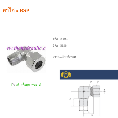
ตาไก่ x BSP
รหัส :
B-BSP
ยี่ห้อ :
EMB
รายละเอียดทั้งหมด :
[
คลิกเพื่อดูภาพขยาย]