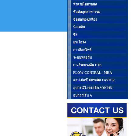
หัวสายไฮดรอลิค
ข้อต่ออุตสาหกรรม
ข้อต่อทองเหลือง
นิวเมติก
ซีล
ยางโอริง
กาวล็อคไทท์
ระบบหล่อลื่น
เกจย์วัดแรงดัน FTB
FLOW CONTRAL - MHA
คอปเปอร์ไฮดรอลิค FASTER
อุปกรณ์ไฮดรอลิค SONPIN
อุปกรณ์อื่น ๆ