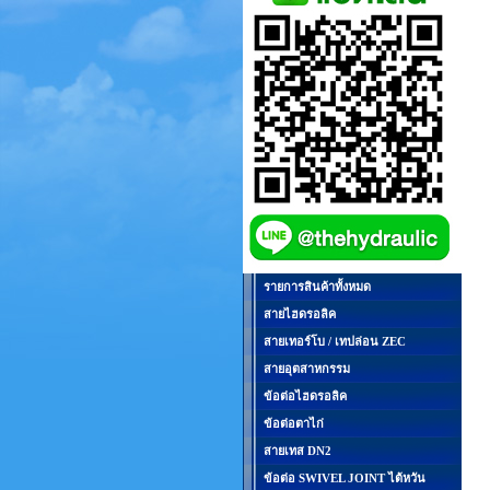
รายการสินค้าทั้งหมด
สายไฮดรอลิค
สายเทอร์โบ / เทปล่อน ZEC
สายอุตสาหกรรม
ข้อต่อไฮดรอลิค
ข้อต่อตาไก่
สายเทส DN2
ข้อต่อ SWIVEL JOINT ไต้หวัน